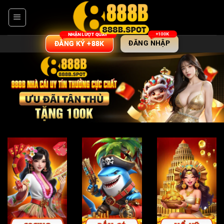
Bỏ
qua
nội
ĐĂNG NHẬP
ĐĂNG KÝ +88K
dung