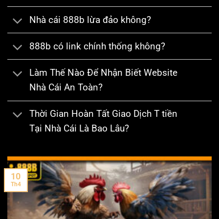
Nhà cái 888b lừa đảo không?
888b có link chính thống không?
Làm Thế Nào Để Nhận Biết Website
Nhà Cái An Toàn?
Thời Gian Hoàn Tất Giao Dịch T tiền
Tại Nhà Cái Là Bao Lâu?
10
Th4