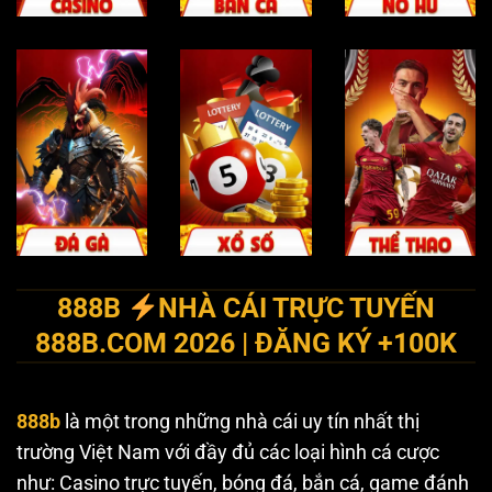
888B
NHÀ CÁI TRỰC TUYẾN
888B.COM 2026 | ĐĂNG KÝ +100K
888b
là một trong những nhà cái uy tín nhất thị
trường Việt Nam với đầy đủ các loại hình cá cược
như: Casino trực tuyến, bóng đá, bắn cá, game đánh