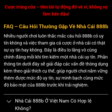
Cược trúng cửa – tiền tài tự động đổ về ví, không sợ
lầm bến đậu!
FAQ – Câu Hỏi Thường Gặp Về Nhà Cái 888b
Nhiều người chơi luôn thắc mắc câu hỏi 888b có uy
tín không và việc tham gia cá cược ở nhà cái có thật
sự uy tín hay không. Đây là điều lo lắng vô cùng
chính đáng mỗi khi tìm kiếm một nhà cái uy tín. Phần
thông tin dưới đây sẽ giải đáp các vấn đề thông dụng
kèm theo giải thích cụ thể, giúp người chơi nắm vững
thêm được mức độ uy tín, sự minh bạch cùng mức
độ bảo mật của 888b trước khi trải nghiệm.
Nhà Cái 888b Ở Việt Nam Có Hợp lệ
Không?