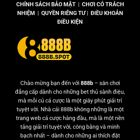
CHÍNH SÁCH BẢO MẬT
|
CHƠI CÓ TRÁCH
NHIỆM
|
QUYỀN RIÊNG TƯ
|
ĐIỀU KHOẢN
ĐIỀU KIỆN
Chào mừng bạn đến với
888b
– sân chơi
đẳng cấp dành cho những bet thủ sành điệu,
mà mỗi cú cá cược là một giây phút giải trí
tuyệt vời. Nhà cái 888b không những là một
trang web cá cược hàng đầu, mà là một nền
tảng giải trí tuyệt vời, công bằng và minh
bạch nhất – dành cho những ai thích đặt