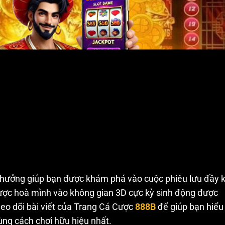
i thưởng giúp bạn được khám phá vào cuộc phiêu lưu đầy 
ược hoà mình vào không gian 3D cực kỳ sinh động được
heo dõi bài viết của Trang Cá Cược
888B
để giúp bạn hiểu
ng cách chơi hữu hiệu nhất.