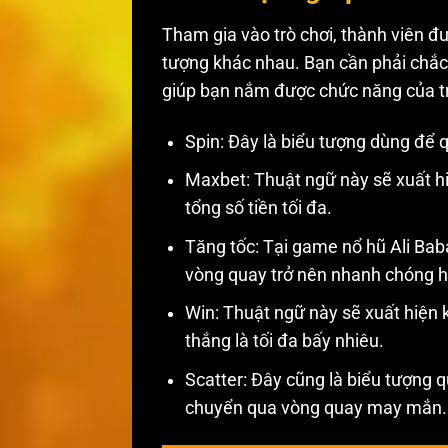
Tham gia vào trò chơi, thành viên đ
tượng khác nhau. Bạn cần phải chắc 
giúp bạn nắm được chức năng của tr
Spin: Đây là biểu tượng dùng để 
Maxbet: Thuật ngữ này sẽ xuất hi
tổng số tiền tối đa.
Tăng tốc: Tại game nổ hũ Ali Bab
vòng quay trở nên nhanh chóng h
Win: Thuật ngữ này sẽ xuất hiện k
thắng là tối đa bấy nhiêu.
Scatter: Đây cũng là biểu tượng q
chuyển qua vòng quay may mắn.