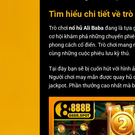
Tìm hiểu chi tiết về tr
Trò chơi
nổ hũ Ali Baba
đang là tựa 
cơ hội khám phá những chuyến phiêu l
phong cách cổ điển. Trò chơi mang 
cùng những cuộc phiêu lưu kỳ thú.
Tại đây bạn sẽ bị cuốn hút với hình
Người chơi may mắn được quay hũ 
jackpot. Phần thưởng cao nhất mà b