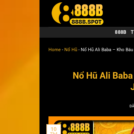
Bỏ
qua
nội
dung
888B
T
Home
-
Nổ Hũ
-
Nổ Hũ Ali Baba – Kho Báu
Nổ Hũ Ali Baba
Đ
10
Th4