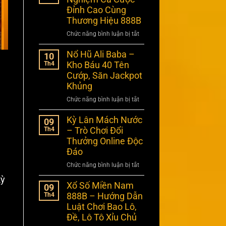
888B
Đỉnh Cao Cùng
–
Thương Hiệu 888B
Trải
ở
Chức năng bình luận bị tắt
Nghiệm
Đá
Sân
Gà
Nổ Hũ Ali Baba –
Chơi
10
4K
Th4
Kho Báu 40 Tên
Gà
–
Chọi
Cướp, Săn Jackpot
Trải
Độc
Khủng
Nghiệm
Đáo
ở
Chức năng bình luận bị tắt
Cá
Và
Nổ
Cược
Hấp
Hũ
Kỳ Lân Mách Nước
Đỉnh
09
Dẫn
Ali
Th4
– Trò Chơi Đổi
Cao
Baba
Cùng
Thưởng Online Độc
–
Thương
Đáo
Kho
Hiệu
ở
Chức năng bình luận bị tắt
Báu
888B
Kỳ
40
kỳ
Lân
Xổ Số Miền Nam
Tên
09
Mách
Th4
888B – Hướng Dẫn
Cướp,
Nước
Săn
Luật Chơi Bao Lô,
–
Jackpot
Đề, Lô Tô Xỉu Chủ
Trò
Khủng