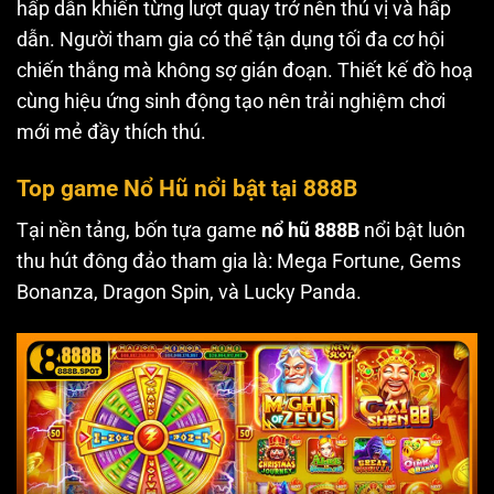
hấp dẫn khiến từng lượt quay trở nên thú vị và hấp
dẫn. Người tham gia có thể tận dụng tối đa cơ hội
chiến thắng mà không sợ gián đoạn. Thiết kế đồ hoạ
cùng hiệu ứng sinh động tạo nên trải nghiệm chơi
mới mẻ đầy thích thú.
Top game Nổ Hũ nổi bật tại 888B
Tại nền tảng, bốn tựa game
nổ hũ 888B
nổi bật luôn
thu hút đông đảo tham gia là: Mega Fortune, Gems
Bonanza, Dragon Spin, và Lucky Panda.