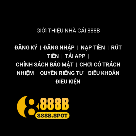
Thưởng
888B
Online
–
Độc
Hướng
Đáo
Dẫn
Luật
GIỚI THIỆU NHÀ CÁI 888B
Chơi
Bao
Lô,
ĐĂNG KÝ
|
ĐĂNG NHẬP
|
NẠP TIỀN
|
RÚT
Đề,
TIỀN
|
TẢI APP
|
Lô
Tô
CHÍNH SÁCH BẢO MẬT
|
CHƠI CÓ TRÁCH
Xỉu
NHIỆM
|
QUYỀN RIÊNG TƯ
|
ĐIỀU KHOẢN
Chủ
ĐIỀU KIỆN