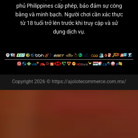
phủ Philippines cấp phép, bảo đảm sự công
bằng và minh bạch. Người chơi cần xác thực
từ 18 tuổi trở lên trước khi truy cập và sử
dụng dịch vụ.
Copyright 2026 © https://ajolotecommerce.com.mx/