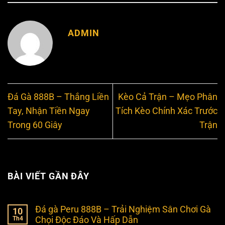
ADMIN
Đá Gà 888B – Thắng Liền
Kèo Cả Trận – Mẹo Phân
Tay, Nhận Tiền Ngay
Tích Kèo Chính Xác Trước
Trong 60 Giây
Trận
BÀI VIẾT GẦN ĐÂY
Đá gà Peru 888B – Trải Nghiệm Sân Chơi Gà
10
Th4
Chọi Độc Đáo Và Hấp Dẫn