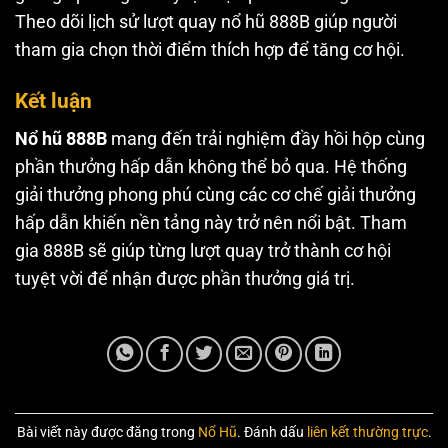
Theo dõi lịch sử lượt quay nổ hũ 888B giúp người
tham gia chọn thời điểm thích hợp để tăng cơ hội.
Kết luận
Nổ hũ 888B
mang đến trải nghiệm đầy hồi hộp cùng
phần thưởng hấp dẫn không thể bỏ qua. Hệ thống
giải thưởng phong phú cùng các cơ chế giải thưởng
hấp dẫn khiến nền tảng này trở nên nổi bật. Tham
gia 888B sẽ giúp từng lượt quay trở thành cơ hội
tuyệt vời để nhận được phần thưởng giá trị.
Bài viết này được đăng trong
Nổ Hũ
. Đánh dấu
liên kết thường trực
.